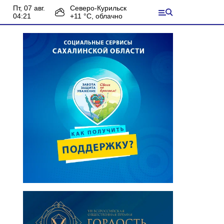
пт, 07 авг.
Северо-Курильск
04:21
+
11
°С,
облачно