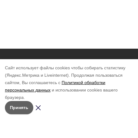
Новости
Cайт использует файлы cookies чтобы собирать статистику
Общество
(Яндекс.Метрика и Liveinternet).
Продолжая пользоваться
сайтом, Вы соглашаетесь с
Политикой обработки
Контакты
персональных данных
и использовании cookies вашего
Об издании
браузера.
Принять
Мы в соцсетях
Сетевое издание "Курильский рыбак"
Зарегистрировано в Федеральной службе по надзору в сфере связи,