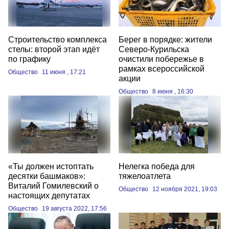
Строительство комплекса
Берег в порядке: жители
стелы: второй этап идёт
Северо‑Курильска
по графику
очистили побережье в
рамках всероссийской
Общество
11 июня , 17:21
акции
Общество
8 июня , 16:30
«Ты должен истоптать
Нелегка победа для
десятки башмаков»:
тяжелоатлета
Виталий Гомилевский о
Общество
12 ноября 2021, 19:03
настоящих депутатах
Общество
19 августа 2022, 17:56