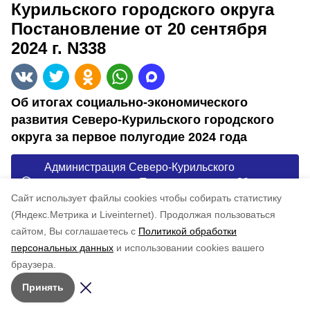
Курильского городского округа
Постановление от 20 сентября
2024 г. N338
Об итогах социально-экономического
развития Северо-Курильского городского
округа за первое полугодие 2024 года
Администрация Северо-Курильского
городского округа Постановление от 20
сентября 2024 г. N338
Cайт использует файлы cookies чтобы собирать статистику
(Яндекс.Метрика и Liveinternet).
Продолжая пользоваться
сайтом, Вы соглашаетесь с
Политикой обработки
Понравилась статья?
персональных данных
и использовании cookies вашего
по оценке
5
пользователей
браузера.
5
4
3
2
1
Принять