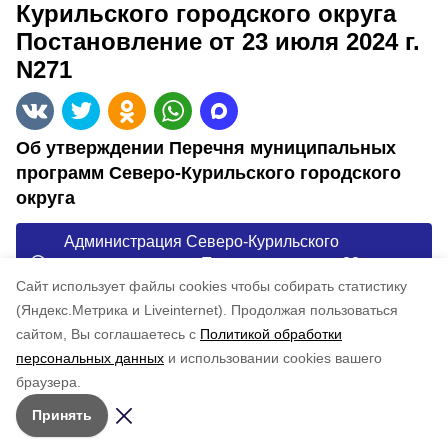
Курильского городского округа
Постановление от 23 июля 2024 г.
N271
Об утверждении Перечня муниципальных
программ Северо-Курильского городского
округа
Администрация Северо-Курильского
городского округа Постановление от 23 июля
2024 г. N271
Cайт использует файлы cookies чтобы собирать статистику
(Яндекс.Метрика и Liveinternet).
Продолжая пользоваться
сайтом, Вы соглашаетесь с
Политикой обработки
Понравилась статья?
персональных данных
и использовании cookies вашего
по оценке
4
пользователей
браузера.
5
4
3
2
1
Принять