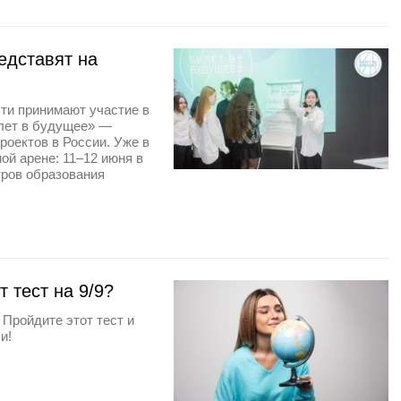
едставят на
ти принимают участие в
лет в будущее» —
оектов в России. Уже в
й арене: 11–12 июня в
тров образования
 тест на 9/9?
Пройдите этот тест и
и!