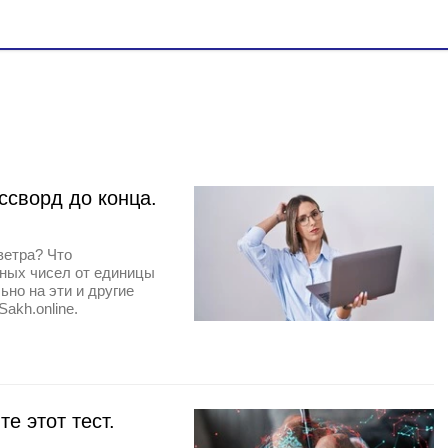
ссворд до конца.
ветра? Что
ьных чисел от единицы
ьно на эти и другие
akh.online.
е этот тест.