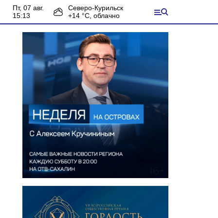
пт, 07 авг.
Северо-Курильск
15:13
+
14
°С,
облачно