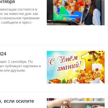
ентября
риентации состоится в
с на повестке дня: как
ссиональное призвание
м сообщили в пресс-
024
чают 1 сентября. По
к» публикует картинки и
им или друзьям.
, если осилите