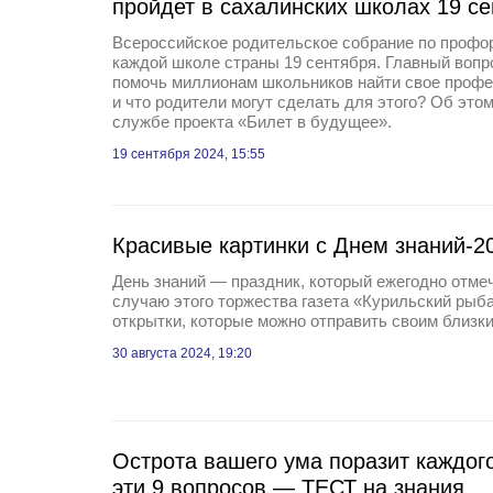
пройдет в сахалинских школах 19 с
Всероссийское родительское собрание по профо
каждой школе страны 19 сентября. Главный вопро
помочь миллионам школьников найти свое профе
и что родители могут сделать для этого? Об это
службе проекта «Билет в будущее».
19 сентября 2024, 15:55
Красивые картинки с Днем знаний-2
День знаний — праздник, который ежегодно отме
случаю этого торжества газета «Курильский рыба
открытки, которые можно отправить своим близк
30 августа 2024, 19:20
Острота вашего ума поразит каждого
эти 9 вопросов — ТЕСТ на знания