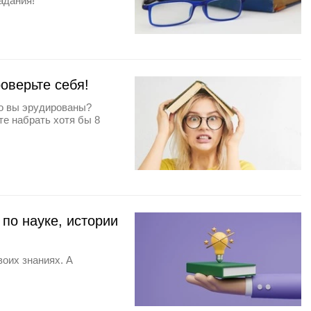
адания!
оверьте себя!
ко вы эрудированы?
те набрать хотя бы 8
 по науке, истории
воих знаниях. А