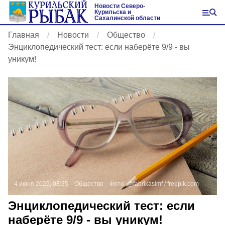
Новости Северо-
Курильска и
Сахалинской области
Главная
Новости
Общество
Энциклопедический тест: если наберёте 9/9 - вы
уникум!
4 июня 2025, 08:35
Общество
Фото:
@fabrikasimf /
freepik.com
Энциклопедический тест: если
наберёте 9/9 - вы уникум!