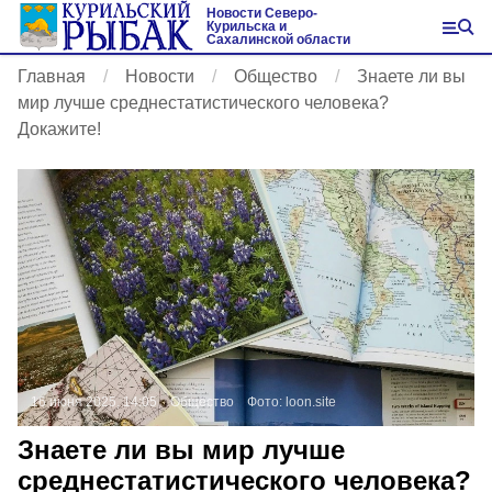
Новости Северо-
Курильска и
Сахалинской области
Главная
Новости
Общество
Знаете ли вы
мир лучше среднестатистического человека?
Докажите!
16 июня 2025, 14:05
Общество
Фото:
loon.site
Знаете ли вы мир лучше
среднестатистического человека?