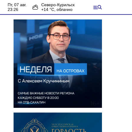
пт, 07 авг.
Северо-Курильск
23:26
+
14
°С,
облачно