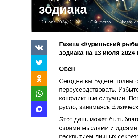
зодиака
12 июля 2024, 21:23
Общество
Фото:
И
Газета «Курильский рыба
зодиака на 13 июля 2024 
Овен
Сегодня вы будете полны с
переусердствовать. Избыт
конфликтные ситуации. По
русло, занимаясь физическ
Этот день может быть благ
своими мыслями и идеями 
раскрытием личных секрето