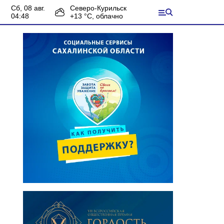
сб, 08 авг.
Северо-Курильск
04:48
+
13
°С,
облачно