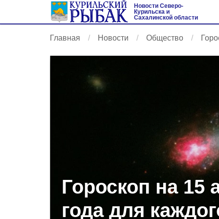
Новости Северо-
Курильска и
Сахалинской области
Главная
Новости
Общество
Горо
Гороскоп на 15 
года для каждог