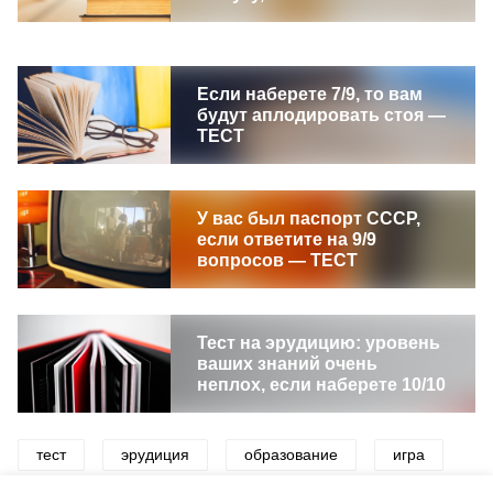
Если наберете 7/9, то вам
будут аплодировать стоя —
ТЕСТ
У вас был паспорт СССР,
если ответите на 9/9
вопросов — ТЕСТ
Тест на эрудицию: уровень
ваших знаний очень
неплох, если наберете 10/10
тест
эрудиция
образование
игра