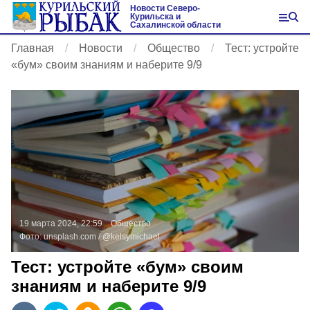
Новости Северо-
Курильска и
Сахалинской области
Главная
Новости
Общество
Тест: устройте
«бум» своим знаниям и наберите 9/9
19 марта 2024, 22:59
Общество
Фото:
unsplash.com
/ @kelsymichael
Тест: устройте «бум» своим
знаниям и наберите 9/9