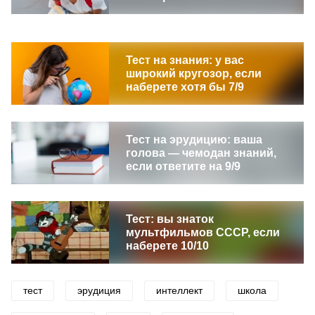
Тест на знания: у вас
широкий кругозор, если
наберете хотя бы 7/9
Тест на эрудицию: ваша
голова — чемодан знаний,
если ответите на 9/9
Тест: вы знаток
мультфильмов СССР, если
наберете 10/10
тест
эрудиция
интеллект
школа