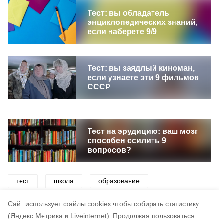
Тест: вы обладатель
энциклопедических знаний,
если наберете 9/9
Тест: вы заядлый киноман,
если узнаете эти 9 фильмов
СССР
Тест на эрудицию: ваш мозг
способен осилить 9
вопросов?
тест
школа
образование
интеллект
викторины
игра
Cайт использует файлы cookies чтобы собирать статистику
(Яндекс.Метрика и Liveinternet).
Продолжая пользоваться