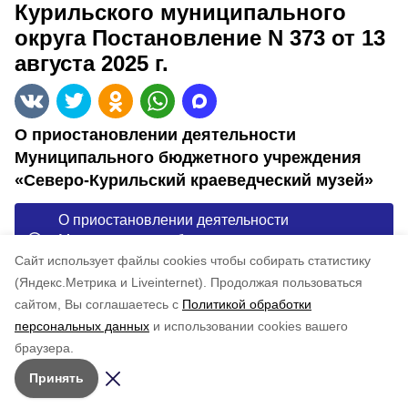
Курильского муниципального
округа Постановление N 373 от 13
августа 2025 г.
О приостановлении деятельности
Муниципального бюджетного учреждения
«Северо-Курильский краеведческий музей»
О приостановлении деятельности
Муниципального бюджетного учреждения
«Северо-Курильский краеведческий музей»
Cайт использует файлы cookies чтобы собирать статистику
(Яндекс.Метрика и Liveinternet).
Продолжая пользоваться
сайтом, Вы соглашаетесь с
Политикой обработки
Понравилась статья?
персональных данных
и использовании cookies вашего
по оценке
3
пользователей
браузера.
5
4
3
2
1
Принять