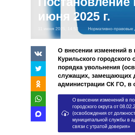
Постановление 
июня 2025 г.
11 июня 2025, 14:53
Нормативно-правовые 
О внесении изменений в
Курильского городского о
порядка увольнения (ос
служащих, замещающих 
администрации СК ГО, в 
О внесении изменений в п
городского округа от 08.0
(освобождения от должнос
муниципальной службы в ад
связи с утратой доверия»