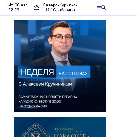
чт, 06 авг.
Северо-Курильск
22:23
+
11
°С,
облачно