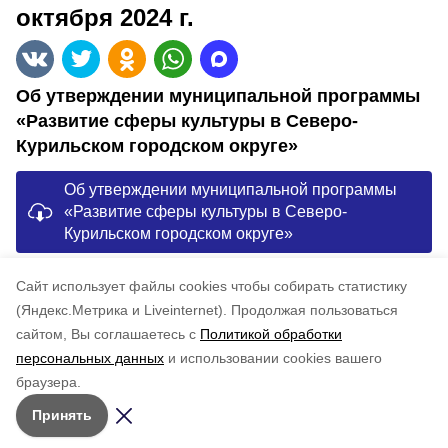
октября 2024 г.
Об утверждении муниципальной программы
«Развитие сферы культуры в Северо-
Курильском городском округе»
Об утверждении муниципальной программы
«Развитие сферы культуры в Северо-
Курильском городском округе»
Cайт использует файлы cookies чтобы собирать статистику
Понравилась статья?
по оценке
3
пользователей
(Яндекс.Метрика и Liveinternet).
Продолжая пользоваться
сайтом, Вы соглашаетесь с
5
4
Политикой обработки
3
2
1
персональных данных
и использовании cookies вашего
браузера.
Принять