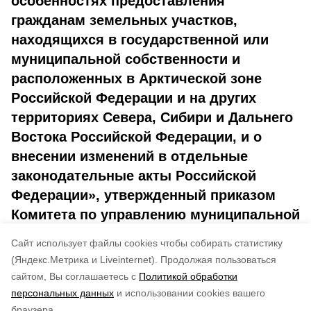
особенностях предоставления
гражданам земельных участков,
находящихся в государственной или
муниципальной собственности и
расположенных в Арктической зоне
Российской Федерации и на других
территориях Севера, Сибири и Дальнего
Востока Российской Федерации, и о
внесении изменений в отдельные
законодательные акты Российской
Федерации
»,
утвержденный приказом
Комитета по управлению муниципальной
собственностью Северо-Курильского
Cайт использует файлы cookies чтобы собирать статистику
городского округа от 13.09.2023 № 117-П
(Яндекс.Метрика и Liveinternet).
Продолжая пользоваться
сайтом, Вы соглашаетесь с
Политикой обработки
Понравилась статья?
персональных данных
и использовании cookies вашего
по оценке
4
пользователей
браузера.