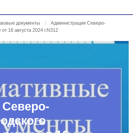
авовые документы
Администрация Северо-
от 16 августа 2024 г.N312
 Северо-
родского