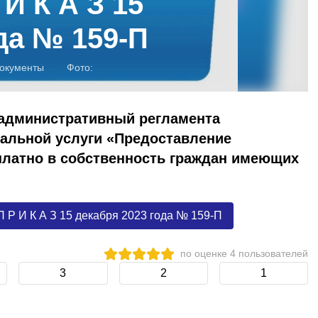
И К А З 15
да № 159-П
окументы
Фото:
 административный регламента
альной услуги «Предоставление
платно в собственность граждан имеющих
 Р И К А З 15 декабря 2023 года № 159-П
по оценке
4
пользователей
3
2
1