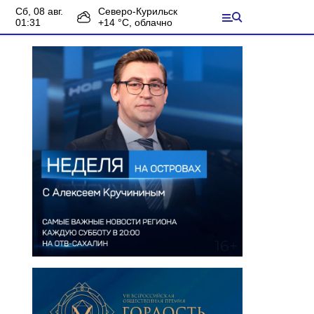
сб, 08 авг.
Северо-Курильск
01:31
+
14
°С,
облачно