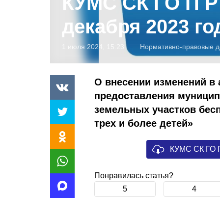
КУМС СК ГО П Р 
декабря 2023 го
1 июля 2024, 15:23
Нормативно-правовые д
О внесении изменений в
предоставления муницип
земельных участков бес
трех и более детей»
КУМС СК ГО П
Понравилась статья?
5
4