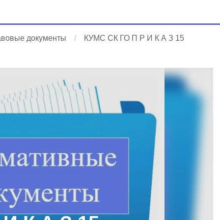
авовые документы
КУМС СК ГО П Р И К А З 15