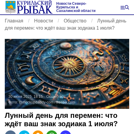
Новости Северо-
Курильска и
Сахалинской области
Главная
Новости
Общество
Лунный день
для перемен: что ждёт ваш знак зодиака 1 июля?
30 июня 2025, 18:15
Общество
Фото:
@mockupdaddy-com /
freepik.com
Лунный день для перемен: что
ждёт ваш знак зодиака 1 июля?