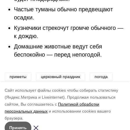
Частые туманы обычно предвещают
осадки.
Кузнечики стрекочут громче обычного —
к дождю.
Домашние животные ведут себя
беспокойно — перед непогодой.
приметы
церковный праздник
погода
народный праздник
народные приметы
Cайт использует файлы cookies чтобы собирать статистику
(Яндекс.Метрика и Liveinternet).
Продолжая пользоваться
сайтом, Вы соглашаетесь с
Политикой обработки
Понравилась статья?
персональных данных
и использовании cookies вашего
по оценке
5
пользователей
браузера.
5
4
3
2
1
Принять