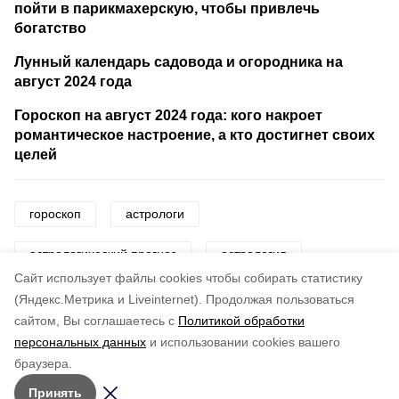
пойти в парикмахерскую, чтобы привлечь
богатство
Лунный календарь садовода и огородника на
август 2024 года
Гороскоп на август 2024 года: кого накроет
романтическое настроение, а кто достигнет своих
целей
гороскоп
астрологи
астрологический прогноз
астрология
Cайт использует файлы cookies чтобы собирать статистику
знаки зодиака
звезды
(Яндекс.Метрика и Liveinternet).
Продолжая пользоваться
сайтом, Вы соглашаетесь с
Политикой обработки
персональных данных
и использовании cookies вашего
Понравилась статья?
браузера.
5
4
3
2
1
Принять