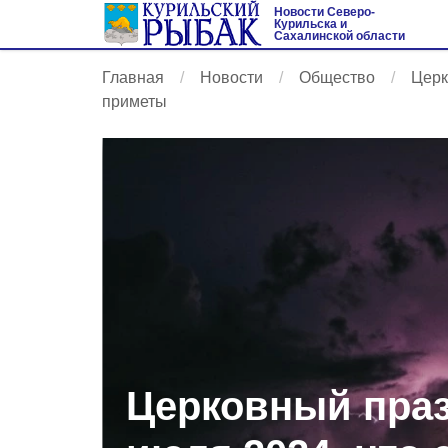
Новости Северо-
Курильска и
Сахалинской области
Главная
Новости
Общество
Церк
приметы
Церковный праз