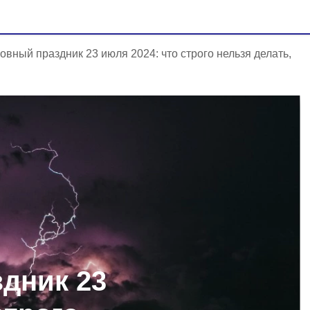
овный праздник 23 июля 2024: что строго нельзя делать,
дник 23