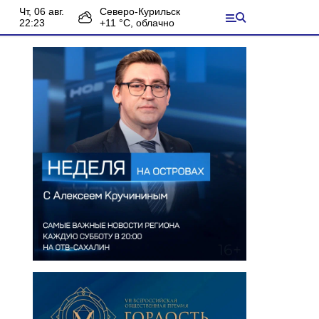
чт, 06 авг.
Северо-Курильск
22:23
+
11
°С,
облачно