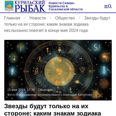
Новости Северо-
Курильска и
Сахалинской области
Главная
Новости
Общество
Звезды будут
только на их стороне: каким знакам зодиака
неслыханно повезет в конце мая 2024 года
15 мая 2024, 17:26
Общество
Фото:
Изображение сгенерировано с помощью Kandinsky
Звезды будут только на их
стороне: каким знакам зодиака