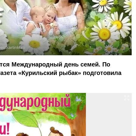
estkartinki.ru
ется Международный день семей. По
газета «Курильский рыбак» подготовила