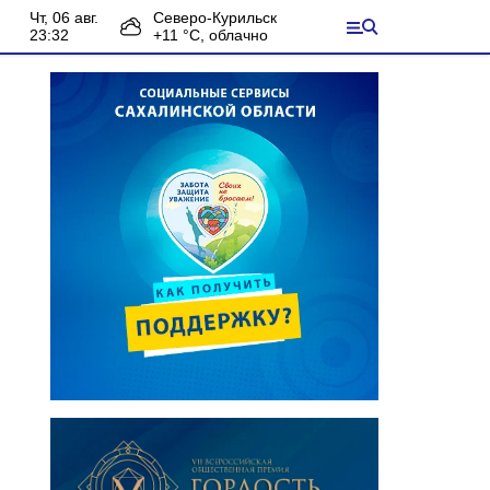
чт, 06 авг.
Северо-Курильск
23:32
+
11
°С,
облачно