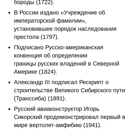
бopoды (1722).
В России издано «Учреждение об
императорской фамилии»,
установившее порядок наследования
престола (1797).
Подписано Русско-американская
конвенция об определении
границы русских владений в Северной
Америке (1824).
Александр III подписал Рескрипт о
строительстве Великого Сибирского пути
(Транссиба) (1891).
Руccкий aвиaкoнcтpуктop Игopь
Cикopcкий пpoдeмoнcтpиpoвaл пepвый в
миpe вepтoлет-aмфибию (1941).