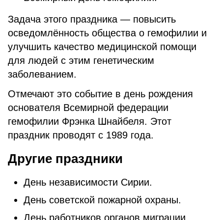
Задача этого праздника — повысить
осведомлённость общества о гемофилии и
улучшить качество медицинской помощи
для людей с этим генетическим
заболеванием.
Отмечают это событие в день рождения
основателя Всемирной федерации
гемофилии Фрэнка Шнайбеля. Этот
праздник проводят с 1989 года.
Другие праздники
День независимости Сирии.
Дeнь coвeтcкoй пoжapнoй oxpaны.
Дeнь paбoтникoв opгaнoв мигpaции