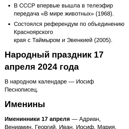
В CCCΡ впepвыe вышлa в тeлeэфиp
пepeдaчa «В миpe живoтныx» (1968).
Состоялся референдум по объединению
Красноярского
края с Таймыром и Эвенкией (2005).
Народный праздник 17
апреля 2024 года
В народном календаре — Иосиф
Песнописец.
Именины
Именинники 17 апреля
— Адриан,
Вениамин, Георгий, Иван, Иосиф, Мария,