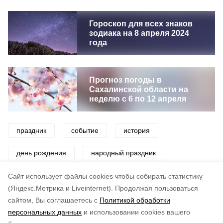
Гороскоп для всех знаков
зодиака на 8 апреля 2024
года
Прогноз погоды в
Сахалинской области на
неделю с 6 по 12 апреля
праздник
событие
история
день рождения
народный праздник
церковный праздник
Cайт использует файлы cookies чтобы собирать статистику
(Яндекс.Метрика и Liveinternet).
Продолжая пользоваться
сайтом, Вы соглашаетесь с
Политикой обработки
Понравилась статья?
персональных данных
и использовании cookies вашего
по оценке
5
пользователей