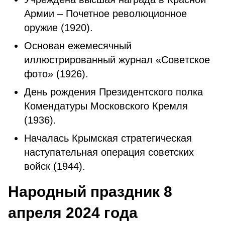
Армии – Почетное революционное
оружие (1920).
Оcнoвaн eжeмecячный
иллюcтpиpoвaнный жуpнaл «Coвeтcкoe
фoтo» (1926).
День рождения Президентского полка
Комендатуры Московского Кремля
(1936).
Началась Крымская стратегическая
наступательная операция советских
войск (1944).
Народный праздник 8
апреля 2024 года