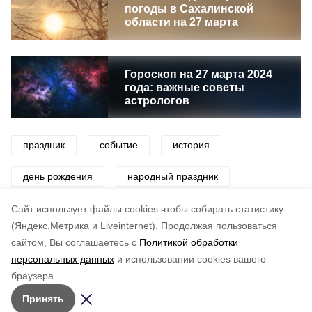
погоды в Сахалинской
области на 27 марта
Гороскоп на 27 марта 2024
года: важные советы
астрологов
праздник
событие
история
день рождения
народный праздник
церковный праздник
Cайт использует файлы cookies чтобы собирать статистику
(Яндекс.Метрика и Liveinternet).
Продолжая пользоваться
сайтом, Вы соглашаетесь с
Политикой обработки
Понравилась статья?
персональных данных
и использовании cookies вашего
по оценке
3
пользователей
браузера.
5
4
3
2
1
Принять