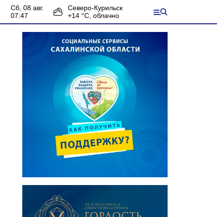
сб, 08 авг.
Северо-Курильск
07:47
+
14
°С,
облачно