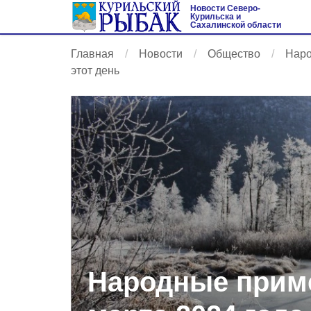
Новости Северо-
Курильска и
Сахалинской области
Главная
Новости
Общество
Наро
этот день
Народные приме