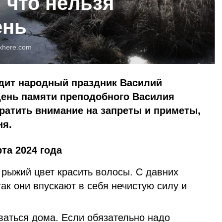
: что нельзя
ень
xhere.com
одит народный праздник Василий
день памяти преподобного Василия
ратить внимание на запреты и приметы,
ня.
та 2024 года
рыжий цвет красить волосы. С давних
так они впускают в себя нечистую силу и
ваться дома. Если обязательно надо