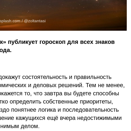
splash.com
/ @zoltantasi
к» публикует гороскоп для всех знаков
ода.
докажут состоятельность и правильность
омических и деловых решений. Тем не менее,
ажется то, что завтра вы будете способны
тко определить собственные приоритеты,
аздо понятнее логика и последовательность
шение кажущихся ещё вчера недостижимыми
лнимым делом.