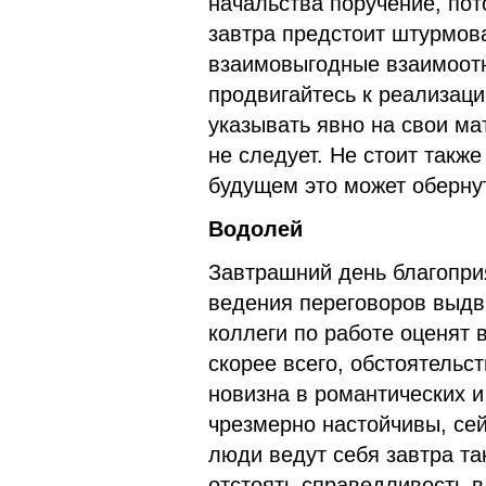
начальства поручение, пот
завтра предстоит штурмова
взаимовыгодные взаимоот
продвигайтесь к реализаци
указывать явно на свои ма
не следует. Не стоит также
будущем это может оберну
Водолей
Завтрашний день благопри
ведения переговоров выдви
коллеги по работе оценят 
скорее всего, обстоятельст
новизна в романтических и
чрезмерно настойчивы, сей
люди ведут себя завтра та
отстоять справедливость в