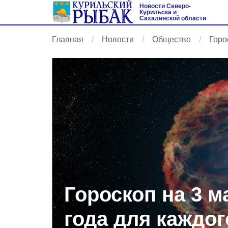
Новости Северо-
Курильска и
Сахалинской области
Главная
Новости
Общество
Горо
Гороскоп на 3 м
года для каждог