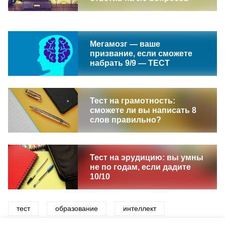
Мегамозг — ваше
призвание, если сможете
набрать 9/9 — ТЕСТ
Тест на грамотность:
сможете ли вы написать 8
слов правильно?
Тест на эрудицию: вы умны
не по годам, если дадите
10/10
тест
образование
интеллект