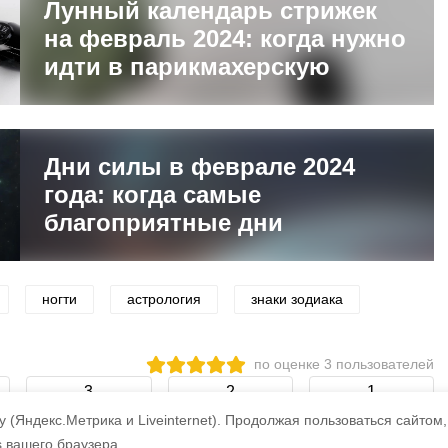
Лунный календарь стрижек
на февраль 2024: когда нужно
идти в парикмахерскую
Дни силы в феврале 2024
года: когда самые
благоприятные дни
ногти
астрология
знаки зодиака
по оценке
3
пользователей
3
2
1
 (Яндекс.Метрика и Liveinternet).
Продолжая пользоваться сайтом,
s вашего браузера.