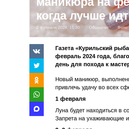
маникюра на фе
когда лучше идт
2 февраля 2024, 15:30
Общество
Фото
Газета «Курильский рыба
февраль 2024 года, бла
день для похода к масте
Новый маникюр, выполненн
привлечь удачу во всех сф
1 февраля
Луна будет находиться в с
Запрета на ухаживающие и