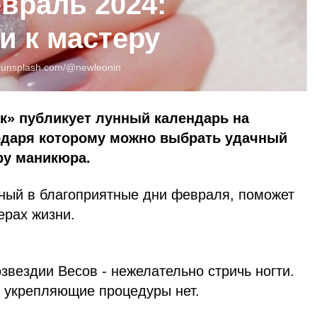
враль 2024:
и к мастеру
:
unsplash.com/@newleonin
к» публикует лунный календарь на
годаря которому можно выбрать удачный
ру маникюра.
ый в благоприятные дни февраля, поможет
ерах жизни.
озвездии Весов - нежелательно стричь ногти.
 укрепляющие процедуры нет.