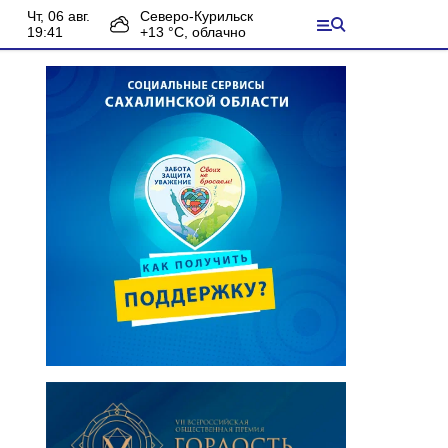
чт, 06 авг.
Северо-Курильск
19:41
+
13
°С,
облачно