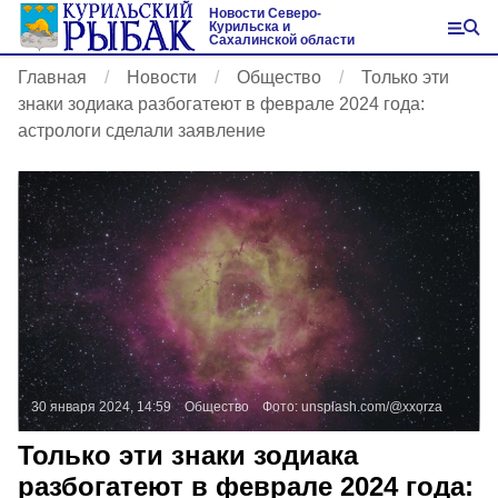
Новости Северо-
Курильска и
Сахалинской области
Главная
Новости
Общество
Только эти
знаки зодиака разбогатеют в феврале 2024 года:
астрологи сделали заявление
30 января 2024, 14:59
Общество
Фото:
unsplash.com/@xxorza
Только эти знаки зодиака
разбогатеют в феврале 2024 года: