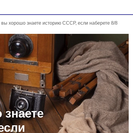
: вы хорошо знаете историю СССР, если наберете 8/8
 знаете
если