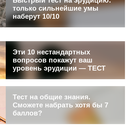
Быстрый тест на эрудицию:
только сильнейшие умы
наберут 10/10
Эти 10 нестандартных
вопросов покажут ваш
уровень эрудиции — ТЕСТ
Тест на общие знания.
Сможете набрать хотя бы 7
баллов?