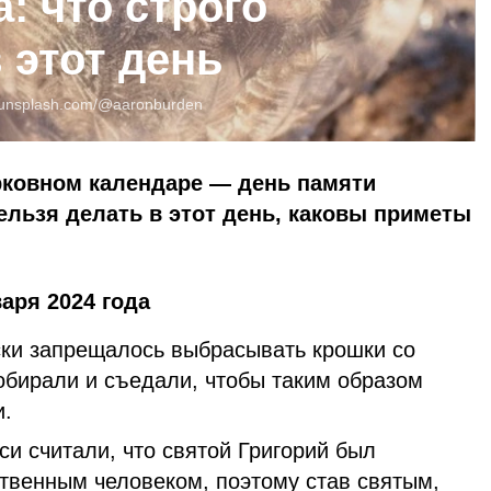
а: что строго
 этот день
unsplash.com/@aaronburden
ерковном календаре — день памяти
нельзя делать в этот день, каковы приметы
аря 2024 года
ески запрещалось выбрасывать крошки со
обирали и съедали, чтобы таким образом
и.
си считали, что святой Григорий был
твенным человеком, поэтому став святым,