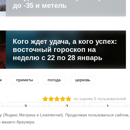
до -35 и метель
Кого ждет удача, а кого успех:
восточный гороскоп на
неделю с 22 по 28 январь
к
приметы
погода
церковь
по оценке
5
пользователей
3
2
1
 (Яндекс.Метрика и Liveinternet).
Продолжая пользоваться сайтом,
s вашего браузера.