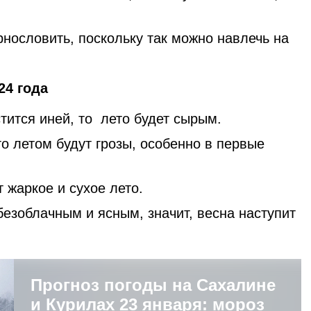
нословить, поскольку так можно навлечь на
24 года
стится иней, то лето будет сырым.
что летом будут грозы, особенно в первые
 жаркое и сухое лето.
безоблачным и ясным, значит, весна наступит
Прогноз погоды на Сахалине
и Курилах 23 января: мороз