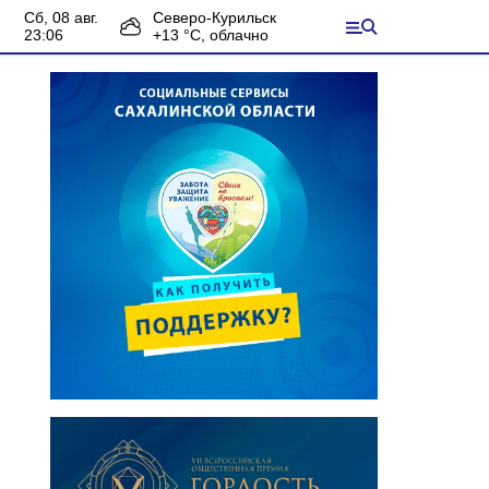
сб, 08 авг.
Северо-Курильск
23:06
+
13
°С,
облачно