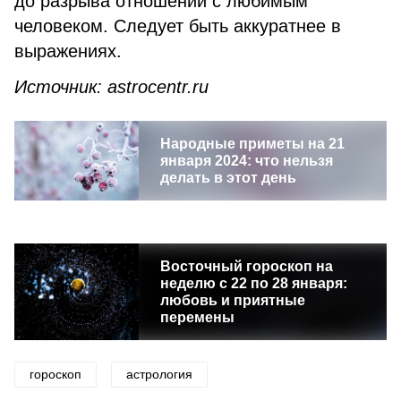
до разрыва отношений с любимым
человеком. Следует быть аккуратнее в
выражениях.
Источник
: astrocentr.ru
Народные приметы на 21
января 2024: что нельзя
делать в этот день
Восточный гороскоп на
неделю с 22 по 28 января:
любовь и приятные
перемены
гороскоп
астрология