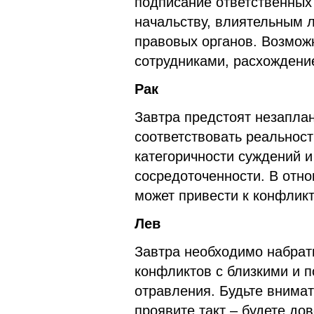
подписание ответственных
начальству, влиятельным 
правовых органов. Возмож
сотрудниками, расхождени
Рак
Завтра предстоят незапла
соответствовать реальност
категоричности суждений 
сосредоточенности. В отн
может привести к конфликт
Лев
Завтра необходимо набрат
конфликтов с близкими и 
отравления. Будьте внима
проявите такт – будете до