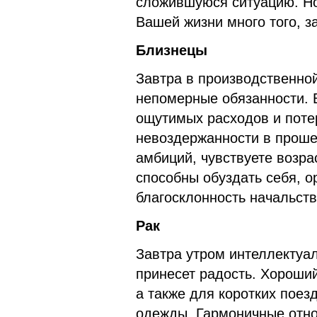
сложившуюся ситуацию. Но
Вашей жизни много того, з
Близнецы
Завтра в производственно
непомерные обязанности. 
ощутимых расходов и потер
невоздержанности в проше
амбиций, чувствуете возра
способны обуздать себя, о
благосклонность начальств
Рак
Завтра утром интеллектуал
принесет радость. Хороши
а также для коротких поез
одежды. Гармоничные отн