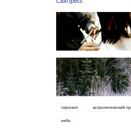
СахПресс
гороскоп
астрологический пр
небо