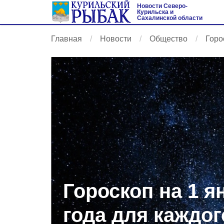
Новости Северо-
Курильска и
Сахалинской области
Главная
Новости
Общество
Горо
Гороскоп на 1 я
года для каждог