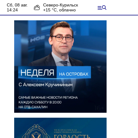
сб, 08 авг.
Северо-Курильск
14:24
+
15
°С,
облачно