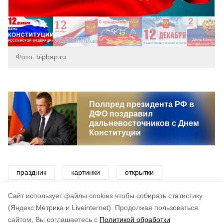
Фото: bipbap.ru
Полпред президента РФ в
ДФО поздравил
дальневосточников с Днем
Конституции
праздник
картинки
открытки
развлечения
конституция
законы
Cайт использует файлы cookies чтобы собирать статистику
(Яндекс.Метрика и Liveinternet).
Продолжая пользоваться
сайтом, Вы соглашаетесь с
Политикой обработки