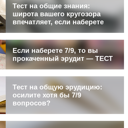
Тест на общие знания:
широта вашего кругозора
впечатляет, если наберете
Если наберете 7/9, то вы
прокаченный эрудит — ТЕСТ
Тест на общую эрудицию:
осилите хотя бы 7/9
вопросов?