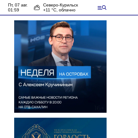
пт, 07 авг.
Северо-Курильск
01:59
+
11
°С,
облачно