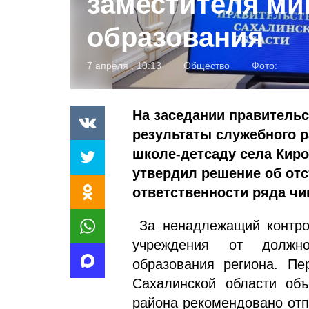
заместителя ми
образования
7 апреля , 10:13
Общество
Фото:
На заседании правитель
результаты служебного 
школе-детсаду села Киро
утвердил решение об отс
ответственности ряда чи
За ненадлежащий контрол
учреждения от должно
образования региона. Пе
Сахалинской области объ
района рекомендовано отп