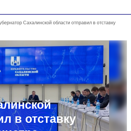
убернатор Сахалинской области отправил в отставку
алинской
ил в отставку