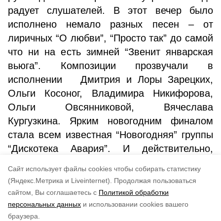
радует слушателей. В этот вечер было
исполнено немало разных песен – от
лиричных “О любви”, “Просто так” до самой
что ни на есть зимней “Звенит январская
вьюга”. Композиции прозвучали в
исполнении Дмитрия и Лоры Зарецких,
Ольги Косоног, Владимира Никифорова,
Ольги Овсянниковой, Вячеслава
Кургузкина. Ярким новогодним финалом
стала всем известная “Новогодняя” группы
“Дискотека Авария”. И действительно,
“Новый год к нам мчится, скоро все
Cайт использует файлы cookies чтобы собирать статистику
случится”, точнее и не скажешь.
(Яндекс.Метрика и Liveinternet).
Продолжая пользоваться
сайтом, Вы соглашаетесь с
Политикой обработки
Понравилась статья?
персональных данных
и использовании cookies вашего
по оценке
4
пользователей
браузера.