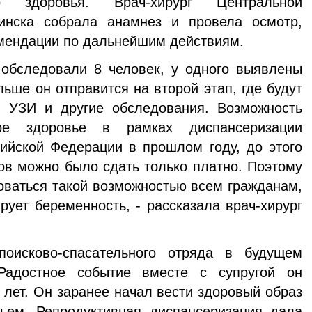
го здоровья. Врач-хирург Центральной
инска собрала анамнез и провела осмотр,
омендации по дальнейшим действиям.
бследовали 8 человек, у одного выявлены
ьше он отправится на второй этап, где будут
 УЗИ и другие обследования. Возможность
ное здоровье в рамках диспансеризации
ийской Федерации в прошлом году, до этого
ов можно было сдать только платно. Поэтому
ваться такой возможностью всем гражданам,
рует беременность, - рассказала врач-хирург
оисково-спасательного отряда в будущем
 Радостное событие вместе с супругой он
 лет. Он заранее начал вести здоровый образ
вьем. Репродуктивная диспансеризация дала