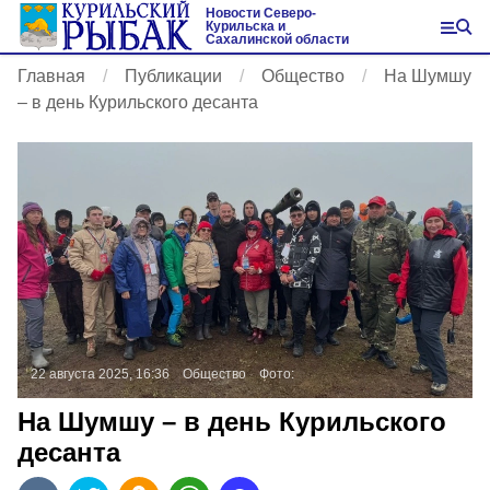
Новости Северо-
Курильска и
Сахалинской области
Главная
Публикации
Общество
На Шумшу
– в день Курильского десанта
22 августа 2025, 16:36
Общество
Фото:
На Шумшу – в день Курильского
десанта