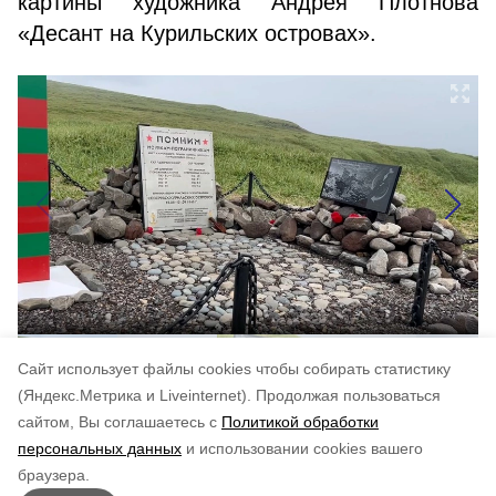
картины художника Андрея Плотнова
«Десант на Курильских островах».
Cайт использует файлы cookies чтобы собирать статистику
(Яндекс.Метрика и Liveinternet).
Продолжая пользоваться
сайтом, Вы соглашаетесь с
Политикой обработки
Понравилась статья?
персональных данных
и использовании cookies вашего
по оценке
4
пользователей
браузера.
5
4
3
2
1