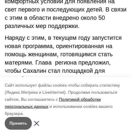
комфортных условий для появления на
свет первого и последующих детей. В связи
с этим в области внедрено около 50
различных мер поддержки.
Наряду с этим, в текущем году запустится
новая программа, ориентированная на
помощь женщинам, готовящимся стать
матерями. Глава региона предложил,
чтобы Сахалин стал площадкой для
разработки и применения инновационных
Cайт использует файлы cookies чтобы собирать статистику
практик, объединённых в проект под
(Яндекс.Метрика и Liveinternet).
Продолжая пользоваться
названием “Счастливое материнство”.
сайтом, Вы соглашаетесь с
Политикой обработки
персональных данных
и использовании cookies вашего
Понравилась статья?
браузера.
5
4
3
2
1
Принять