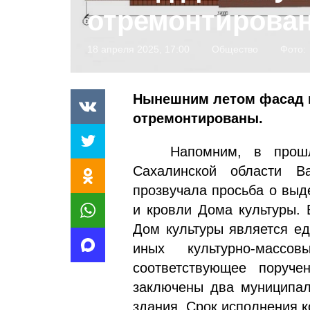
отремонтирова
18 апреля 2025, 17:00
Общество
Фото:
Нынешним летом фасад и
отремонтированы.
Напомним, в прошлом 
Сахалинской области В
прозвучала просьба о вы
и кровли Дома культуры. 
Дом культуры является е
иных культурно-массо
соответствующее поруч
заключены два муниципал
здания. Срок исполнения ко